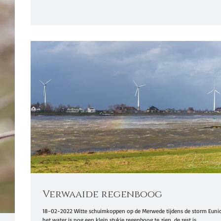
Verwaaide regenboog
18-02-2022 Witte schuimkoppen op de Merwede tijdens de storm Eunic
het water is nog een klein stukje regenboog te zien, de rest is...