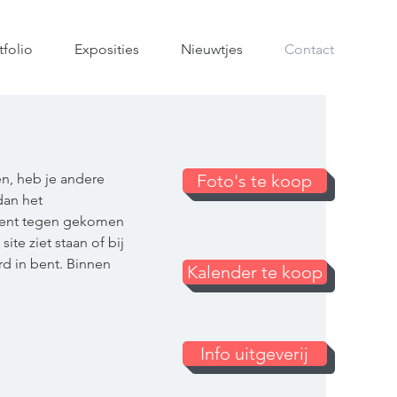
tfolio
Exposities
Nieuwtjes
Contact
en, heb je andere
Foto's te koop
dan het
o bent tegen gekomen
ite ziet staan of bij
rd in bent. Binnen
Kalender te koop
Info uitgeverij