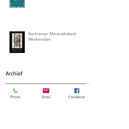
Kerkramen Maranathakerk
Werkendam
Archief
Phone
Email
Facebook
mei 2026
(2)
2 posts
maart 2026
(1)
1 post
februari 2026
(1)
1 post
oktober 2025
(1)
1 post