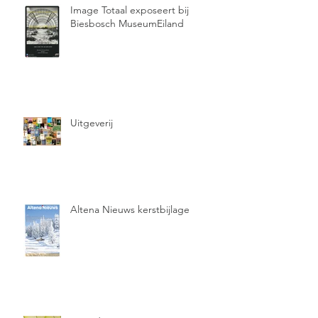
Image Totaal exposeert bij
Biesbosch MuseumEiland
Uitgeverij
Altena Nieuws kerstbijlage