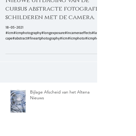
Nieuwe uitdaging van de
cursus abstracte fotografie:
schilderen met de camera.
18-05-2021
#icm#icmphotography#longexposure#incameraeffects#lands
cape#abstract#fineartphotography#icm#icmphoto#icmphoto
graphy#intentional...
Bijlage Afscheid van het Altena
Nieuws