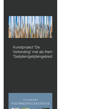
Kunstproject "De
Verbinding" met als thema
"Getijden/getijdengebied"