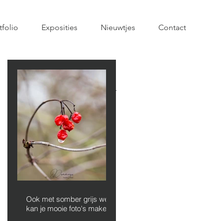
tfolio
Exposities
Nieuwtjes
Contact
Uitgelichte
berichten
Ook met somber grijs weer
kan je mooie foto's maken