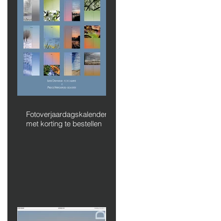
Fotoverjaardagskalender
met korting te bestellen