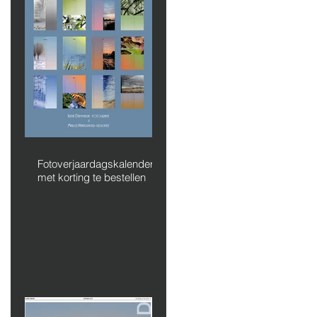
Fotoverjaardagskalender
met korting te bestellen