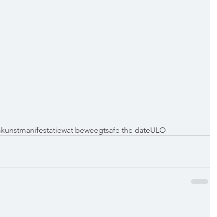
m
kunstmanifestatie
wat beweegt
safe the date
ULO