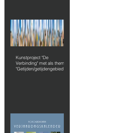
Kunstproject "De
Verbinding" met als thema
"Getijden/getijdengebied"