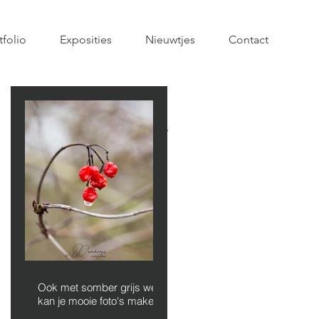
tfolio
Exposities
Nieuwtjes
Contact
Uitgelichte
berichten
Ook met somber grijs weer
kan je mooie foto's maken