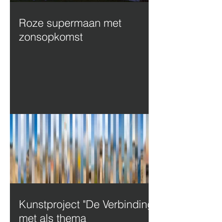
Roze supermaan met
zonsopkomst
Kunstproject "De Verbinding"
met als thema