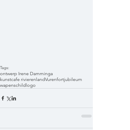
Tags:
ontwerp Irene Damminga
kunstcafe rivierenland
Vuren
fort
jubileum
wapenschild
logo