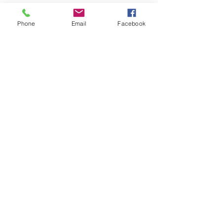
Kerst 2024
Phone
Email
Facebook
Grip op abstractie
Eervolle vermelding fotowedstrijd